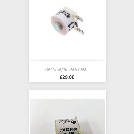
Stern/Sega/Data East...
€29.00