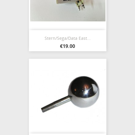
Stern/Sega/Data East...
€19.00