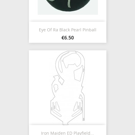
Eye Of Ra Black Pearl Pinball
€6.50
Iron Maiden ED Playfield...