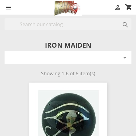
shopping_cart



IRON MAIDEN

Showing 1-6 of 6 item(s)