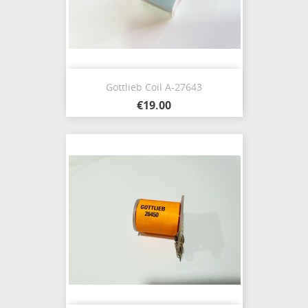
Gottlieb Coil A-27643
€19.00