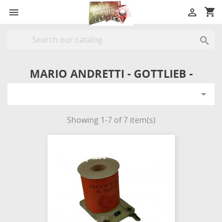
shopping_cart



MARIO ANDRETTI - GOTTLIEB -

Showing 1-7 of 7 item(s)