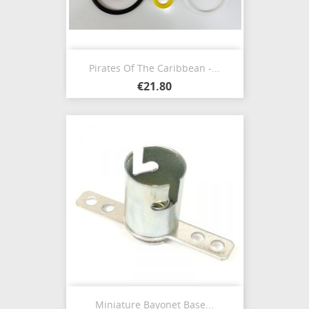
Pirates Of The Caribbean -...
€21.80
Miniature Bayonet Base...