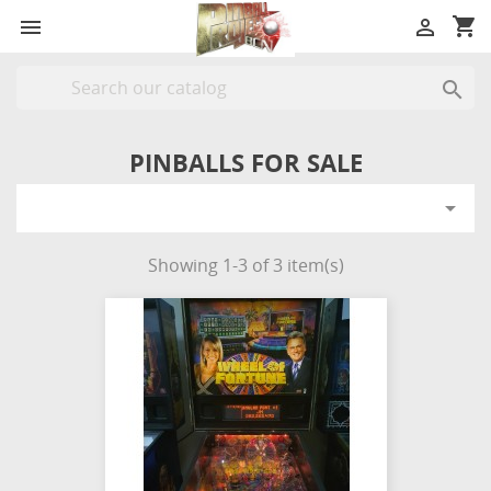
shopping_cart



PINBALLS FOR SALE

Showing 1-3 of 3 item(s)