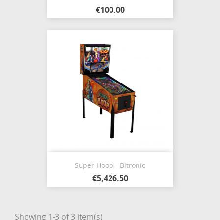
€100.00
Super Hoop - Bitronic
€5,426.50
Showing 1-3 of 3 item(s)