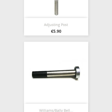
Adjusting Post
€5.90
Williams/Bally Bell...