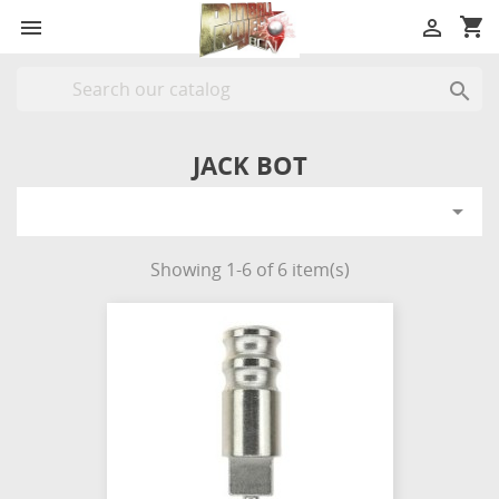
shopping_cart



JACK BOT

Showing 1-6 of 6 item(s)