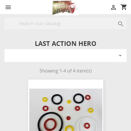
shopping_cart



LAST ACTION HERO

Showing 1-4 of 4 item(s)