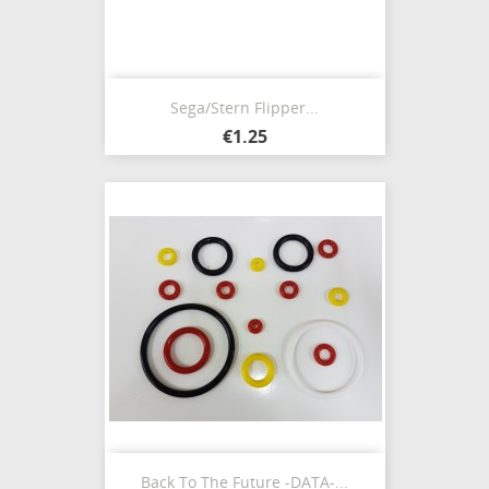
Sega/Stern Flipper...
€1.25
Back To The Future -DATA-...