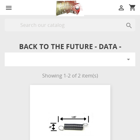
shopping_cart



BACK TO THE FUTURE - DATA -

Showing 1-2 of 2 item(s)