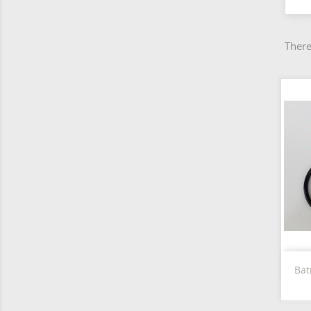
There
Bat