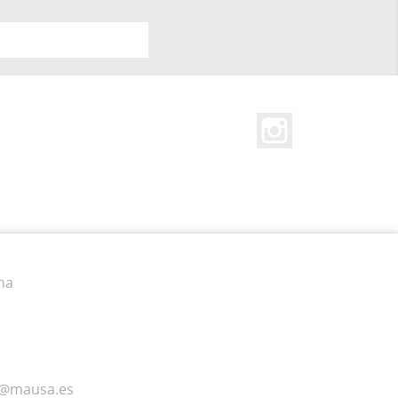
Instagram
na
a@mausa.es