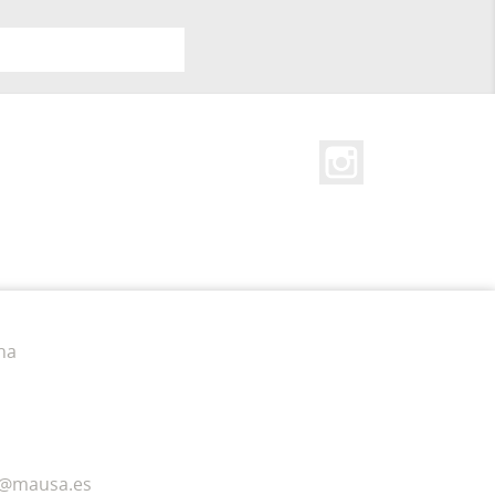
Instagram
na
a@mausa.es