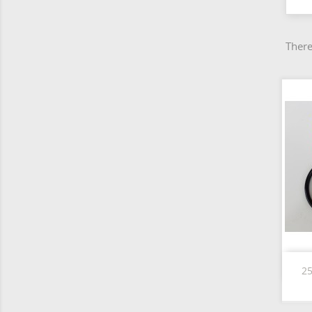
There
25