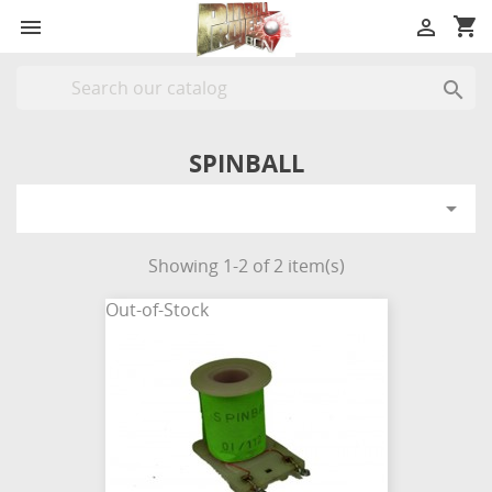
shopping_cart



SPINBALL

Showing 1-2 of 2 item(s)
Out-of-Stock